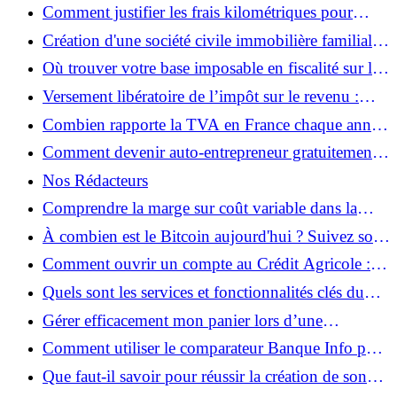
pouvez-vous toucher ?
Comment justifier les frais kilométriques pour
réduire ses impôts en 2025 : astuces et règles pour
Création d'une société civile immobilière familiale :
un calcul en règles
guide pour gérer votre patrimoine
Où trouver votre base imposable en fiscalité sur les
impôts ?
Versement libératoire de l’impôt sur le revenu :
avantages et inconvénients en 2025
Combien rapporte la TVA en France chaque année
: les chiffres impressionnants
Comment devenir auto-entrepreneur gratuitement
en ligne en 2025 ?
Nos Rédacteurs
Comprendre la marge sur coût variable dans la
gestion financière : que faut-il savoir ?
À combien est le Bitcoin aujourd'hui ? Suivez son
évolution en temps réel
Comment ouvrir un compte au Crédit Agricole :
guide étape par étape
Quels sont les services et fonctionnalités clés du
Centre financier de La Banque Postale ?
Gérer efficacement mon panier lors d’une
commande en ligne sur Amazon : comment faire ?
Comment utiliser le comparateur Banque Info pour
choisir une banque ?
Que faut-il savoir pour réussir la création de son
propre NFT ?